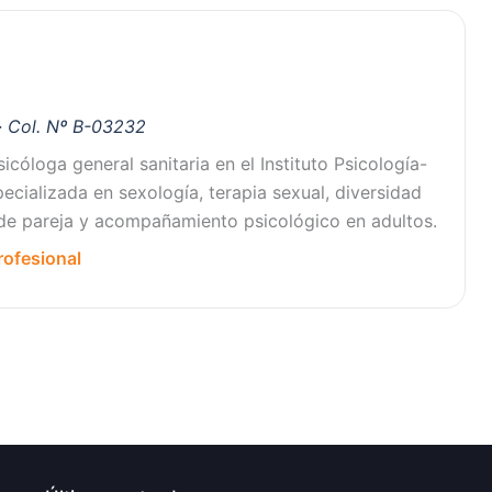
 · Col. Nº B-03232
icóloga general sanitaria en el Instituto Psicología-
ecializada en sexología, terapia sexual, diversidad
 de pareja y acompañamiento psicológico en adultos.
rofesional