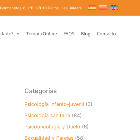
 Germanetes, 6, 2ºB, 07010 Palma, Illes Balears
darte?
Terapia Online
FAQS
Blog
Contacto
Categorías
Psicología infanto-juvenil
(2)
Psicología sanitaria
(84)
Psicooncología y Duelo
(6)
Sexualidad y Parejas
(58)