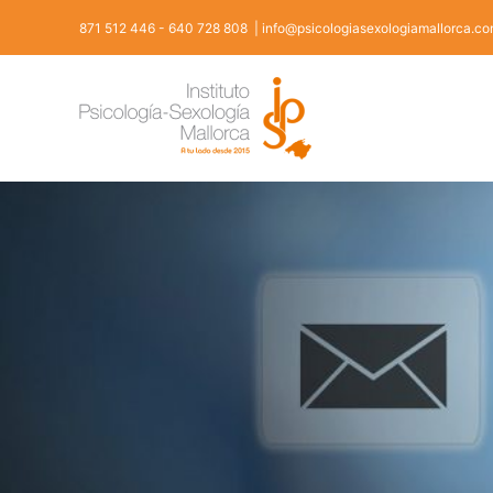
Ir
871 512 446
-
640 728 808
|
info@psicologiasexologiamallorca.c
al
contenido