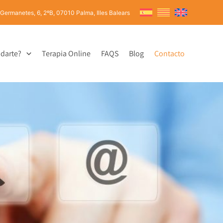
 Germanetes, 6, 2ºB, 07010 Palma, Illes Balears
darte?
Terapia Online
FAQS
Blog
Contacto