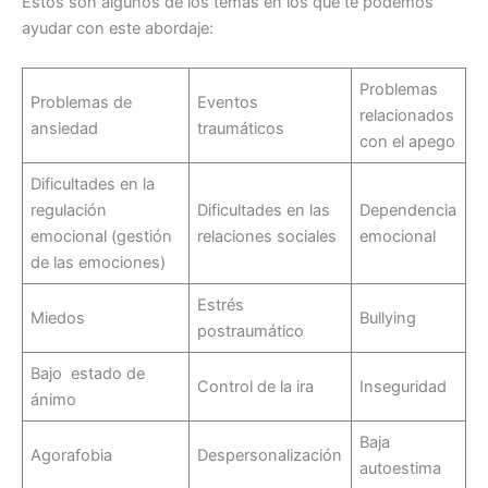
Estos son algunos de los temas en los que te podemos
ayudar con este abordaje:
Problemas
Problemas de
Eventos
relacionados
ansiedad
traumáticos
con el apego
Dificultades en la
regulación
Dificultades en las
Dependencia
emocional (gestión
relaciones sociales
emocional
de las emociones)
Estrés
Miedos
Bullying
postraumático
Bajo estado de
Control de la ira
Inseguridad
ánimo
Baja
Agorafobia
Despersonalización
autoestima