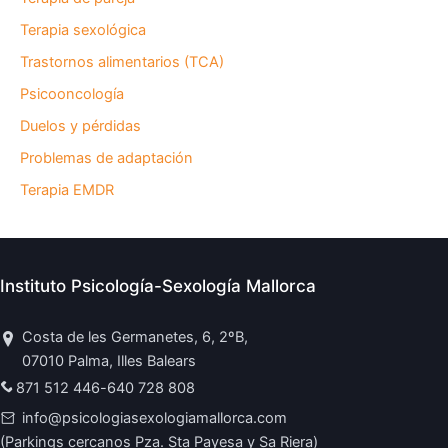
Terapia sexológica
Trastornos alimentarios (TCA)
Psicooncología
Duelos y pérdidas
Problemas de adaptación
Terapia EMDR
Instituto Psicología-Sexología Mallorca
Costa de les Germanetes, 6, 2ºB,
07010 Palma, Illes Balears
871 512 446
-
640 728 808
info@psicologiasexologiamallorca.com
(Parkings cercanos Pza. Sta Payesa y Sa Riera)