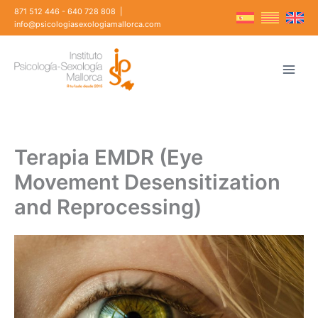
Ir
871 512 446
-
640 728 808
|
al
info@psicologiasexologiamallorca.com
contenido
Terapia EMDR (Eye
Movement Desensitization
and Reprocessing)