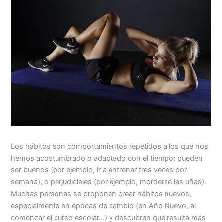
Los hábitos son comportamientos repetidos a los que nos
hemos acostumbrado o adaptado con el tiempo; pueden
ser buenos (por ejemplo, ir a entrenar tres veces por
semana), o perjudiciales (por ejemplo, morderse las uñas).
Muchas personas se proponen crear hábitos nuevos,
especialmente en épocas de cambio (en Año Nuevo, al
comenzar el curso escolar…) y descubren que resulta más