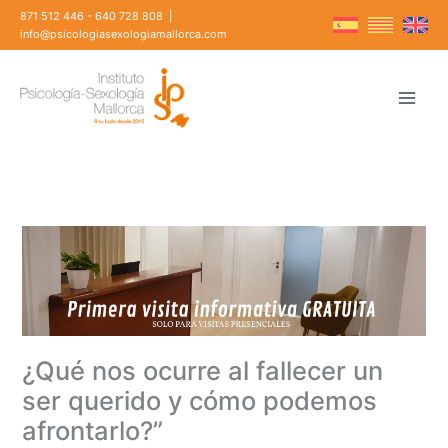
Ir
871 512 446
-
640 728 808
|
al
info@psicologiasexologiamallorca.com
contenido
¿Qué nos ocurre al fallecer un
ser querido y cómo podemos
afrontarlo?”