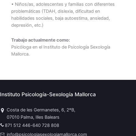
• Niños/as, adolescentes y familias con diferentes
problemáticas (TDAH, dislexia, dificultad en
habilidades sociales, baja autoestima, ansiedad,
depresión, etc.)
Trabajo actualmente como:
Psicóloga en el Instituto de Psicología Sexología
Mallorca.
Instituto Psicología-Sexología Mallorca
Costa de les Germanetes, 6, 2ºB,
07010 Palma, Illes Balears
871 512 446
-
640 728 808
info@psicologiasexologiamallorca.com