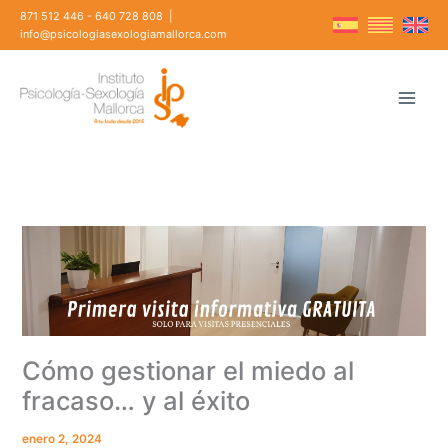
Ir
871 512 446
-
640 728 808
|
al
info@psicologiasexologiamallorca.com
contenido
Cómo gestionar el miedo al
fracaso… y al éxito
enero 2, 2024