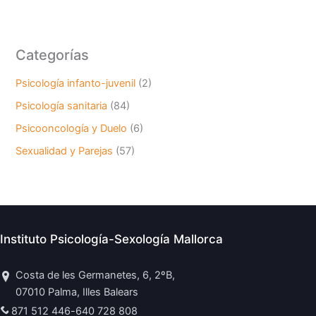
Categorías
Psicología infanto-juvenil
(2)
Psicología sanitaria
(84)
Psicooncología y Duelo
(6)
Sexualidad y Parejas
(57)
Instituto Psicología-Sexología Mallorca
Costa de les Germanetes, 6, 2ºB,
07010 Palma, Illes Balears
871 512 446
-
640 728 808