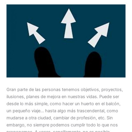
Gran parte de las personas tenemos objetivos, proyectos,
ilusiones, planes de mejora en nuestras vidas. Puede ser
desde lo más simple, como hacer un huerto en el balcón,
un pequeño viaje… hasta algo más trascendental, como
mudarse a otra ciudad, cambiar de profesión, etc. Sin
embargo, no siempre podemos cumplir todo lo que nos
proponemos. A veces, sencillamente, no es posible,