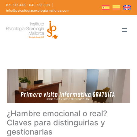
Ir
871 512 446
-
640 728 808
|
al
info@psicologiasexologiamallorca.com
contenido
¿Hambre emocional o real?
Claves para distinguirlas y
gestionarlas