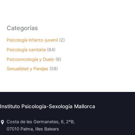
Categorías
Psicología infanto-juvenil
(2)
Psicología sanitaria
(84)
Psicooncología y Duelo
(6)
Sexualidad y Parejas
(58)
Instituto Psicología-Sexología Mallorca
Costa de les Germanetes, 6, 2ºB,
07010 Palma, Illes Balears