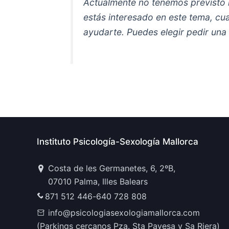
Actualmente no tenemos previsto r
estás interesado en este tema, cu
ayudarte. Puedes elegir pedir una
Instituto Psicología-Sexología Mallorca
Costa de les Germanetes, 6, 2ºB,
07010 Palma, Illes Balears
871 512 446
-
640 728 808
info@psicologiasexologiamallorca.com
(Parkings cercanos Pza. Sta Payesa y Sa Riera)