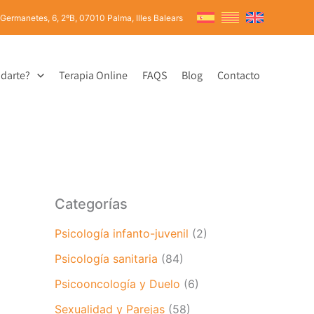
 Germanetes, 6, 2ºB, 07010 Palma, Illes Balears
darte?
Terapia Online
FAQS
Blog
Contacto
Categorías
Psicología infanto-juvenil
(2)
Psicología sanitaria
(84)
Psicooncología y Duelo
(6)
Sexualidad y Parejas
(58)