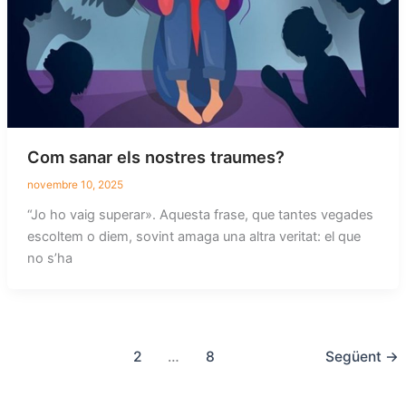
Com sanar els nostres traumes?
novembre 10, 2025
“Jo ho vaig superar». Aquesta frase, que tantes vegades
escoltem o diem, sovint amaga una altra veritat: el que
no s’ha
1
2
…
8
Següent
→