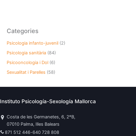
Categories
Psicologia infanto-juvenil
(2)
Psicologia sanitària
(84)
Psicooncologia i Dol
(6)
Sexualitat i Parelles
(58)
Instituto Psicología-Sexología Mallorca
Costa de les Germanetes, 6, 2ºB,
07010 Palma, Illes Balears
871 512 446
-
640 728 808