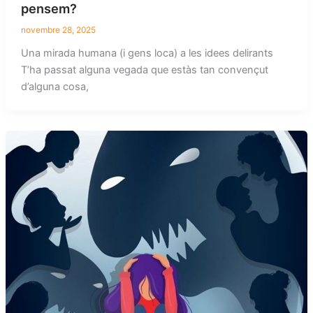
pensem?
novembre 28, 2025
Una mirada humana (i gens loca) a les idees delirants
T’ha passat alguna vegada que estàs tan convençut
d’alguna cosa,