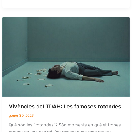
Vivències del TDAH: Les famoses rotondes
gener 30, 2026
Què són les “rotondes”? Són moments en què et trobes