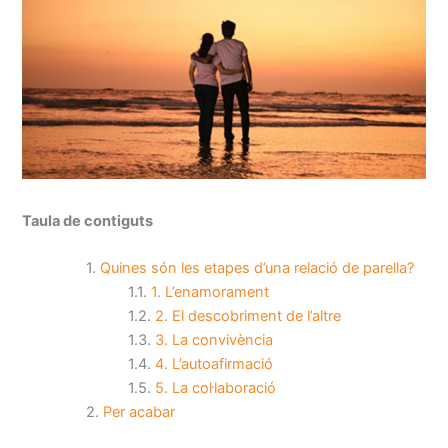
Taula de contiguts
Quines són les etapes d’una relació de parella?
1. L’enamorament
2. El descobriment de l’altre
3. La convivència
4. L’autoafirmació
5. La col·laboració
Per acabar