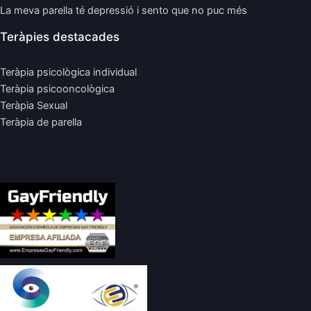
La meva parella té depressió i sento que no puc més
Teràpies destacades
Teràpia psicològica individual
Teràpia psicooncològica
Teràpia Sexual
Teràpia de parella