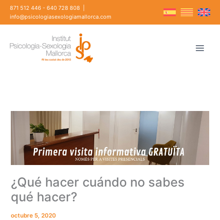
Vés
871 512 446
-
640 728 808
|
al
info@psicologiasexologiamallorca.com
contingut
¿Qué hacer cuándo no sabes
qué hacer?
octubre 5, 2020