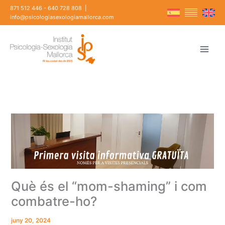
Vés
871 512 446
-
640 728 808
|
al
info@psicologiasexologiamallorca.com
contingut
Què és el “mom-shaming” i com
combatre-ho?
juny 20, 2024