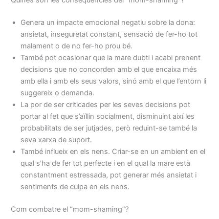
Quines són les conseqüències del “mom-shaming”?
Genera un impacte emocional negatiu sobre la dona:
ansietat, inseguretat constant, sensació de fer-ho tot
malament o de no fer-ho prou bé.
També pot ocasionar que la mare dubti i acabi prenent
decisions que no concorden amb el que encaixa més
amb ella i amb els seus valors, sinó amb el que l’entorn li
suggereix o demanda.
La por de ser criticades per les seves decisions pot
portar al fet que s’aïllin socialment, disminuint així les
probabilitats de ser jutjades, però reduint-se també la
seva xarxa de suport.
També influeix en els nens. Criar-se en un ambient en el
qual s’ha de fer tot perfecte i en el qual la mare està
constantment estressada, pot generar més ansietat i
sentiments de culpa en els nens.
Com combatre el “mom-shaming”?