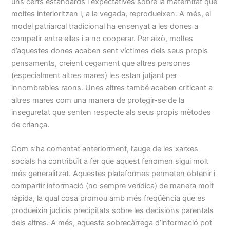
uns certs estàndards i expectatives sobre la maternitat que
moltes interioritzen i, a la vegada, reprodueixen. A més, el
model patriarcal tradicional ha ensenyat a les dones a
competir entre elles i a no cooperar. Per això, moltes
d’aquestes dones acaben sent víctimes dels seus propis
pensaments, creient cegament que altres persones
(especialment altres mares) les estan jutjant per
innombrables raons. Unes altres també acaben criticant a
altres mares com una manera de protegir-se de la
inseguretat que senten respecte als seus propis mètodes
de criança.
Com s’ha comentat anteriorment, l’auge de les xarxes
socials ha contribuït a fer que aquest fenomen sigui molt
més generalitzat. Aquestes plataformes permeten obtenir i
compartir informació (no sempre verídica) de manera molt
ràpida, la qual cosa promou amb més freqüència que es
produeixin judicis precipitats sobre les decisions parentals
dels altres. A més, aquesta sobrecàrrega d’informació pot