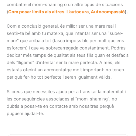
combatre el mom-shaming o un altre tipus de situacions
(
Com posar límits als altres
,
L’autocura
,
Autocompassió
).
Com a conclusió general, és millor ser una mare real i
sentir-te bé amb tu mateixa, que intentar ser una “super-
mare” que arriba a tot (tasca impossible per molt que ens
esforcem) i que va sobrecarregada constantment. Podràs
dedicar més temps de qualitat als teus fills quan et desfacis
dels “lligams” d’intentar ser la mare perfecta. A més, els
estaràs oferint un aprenentatge molt important: no tenen
per què fer-ho tot perfecte i seran igualment vàlids.
Si creus que necessites ajuda per a transitar la maternitat i
les conseqüències associades al “mom-shaming”, no
dubtis a posar-te en contacte amb nosaltres perquè
puguem ajudar-te.