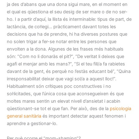
ja des d’abans que una dona sigui mare, en el moment en
el qual es qüestiona el seu desig de ser mare o de no ser-
ho. I a partir d’aquí, la llista és interminable: tipus de part, de
lactància, de col·legi… pràcticament davant totes les
decisions que ha de prendre, hi ha diverses postures que
no solen trigar a fer-se notar entre les persones que
envolten a la dona. Algunes de les frases més habituals
són: “Com no li donaràs el pit?”, “De veritat li deixes que
agafi el menjar amb les mans?”, “Si el teu fill/a fa rabietes
davant de la gent, és perquè no l’estàs educant bé”, “Quina
irresponsabilitat deixar que vagi sol/a a aquest lloc!”.
Habitualment són crítiques poc constructives i no
sol·licitades, que l’única cosa que aconsegueixen és que
moltes mares sentin un elevat nivell d’ansietat i acabin
qüestionant-se tot el que fan. Per això, des de la
psicologia
general sanitària
és important detectar aquest fenomen i
aprendre a gestionar-lo.
Per què ocorre el “mom-shaming”?