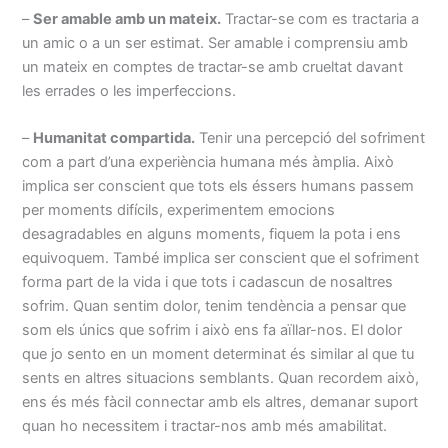
–
Ser amable amb un mateix.
Tractar-se com es tractaria a
un amic o a un ser estimat. Ser amable i comprensiu amb
un mateix en comptes de tractar-se amb crueltat davant
les errades o les imperfeccions.
–
Humanitat compartida.
Tenir una percepció del sofriment
com a part d’una experiència humana més àmplia. Això
implica ser conscient que tots els éssers humans passem
per moments difícils, experimentem emocions
desagradables en alguns moments, fiquem la pota i ens
equivoquem. També implica ser conscient que el sofriment
forma part de la vida i que tots i cadascun de nosaltres
sofrim. Quan sentim dolor, tenim tendència a pensar que
som els únics que sofrim i això ens fa aïllar-nos. El dolor
que jo sento en un moment determinat és similar al que tu
sents en altres situacions semblants. Quan recordem això,
ens és més fàcil connectar amb els altres, demanar suport
quan ho necessitem i tractar-nos amb més amabilitat.