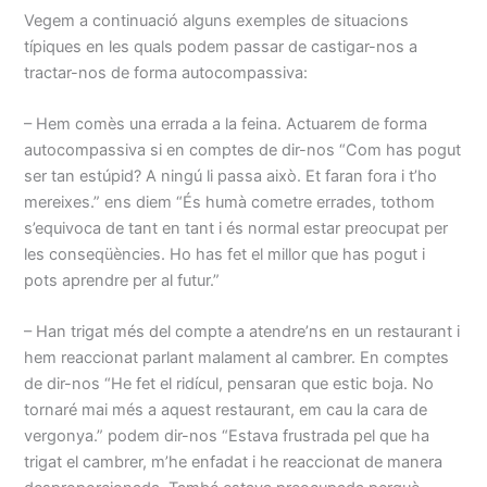
Vegem a continuació alguns exemples de situacions
típiques en les quals podem passar de castigar-nos a
tractar-nos de forma autocompassiva:
– Hem comès una errada a la feina. Actuarem de forma
autocompassiva si en comptes de dir-nos “Com has pogut
ser tan estúpid? A ningú li passa això. Et faran fora i t’ho
mereixes.” ens diem “És humà cometre errades, tothom
s’equivoca de tant en tant i és normal estar preocupat per
les conseqüències. Ho has fet el millor que has pogut i
pots aprendre per al futur.”
– Han trigat més del compte a atendre’ns en un restaurant i
hem reaccionat parlant malament al cambrer. En comptes
de dir-nos “He fet el ridícul, pensaran que estic boja. No
tornaré mai més a aquest restaurant, em cau la cara de
vergonya.” podem dir-nos “Estava frustrada pel que ha
trigat el cambrer, m’he enfadat i he reaccionat de manera