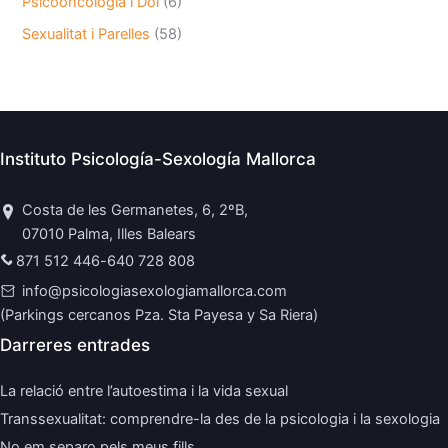
Psicooncologia i Dol
(6)
Sexualitat i Parelles
(58)
Instituto Psicología-Sexología Mallorca
Costa de les Germanetes, 6, 2ºB,
07010 Palma, Illes Balears
871 512 446
-
640 728 808
info@psicologiasexologiamallorca.com
(Parkings cercanos Pza. Sta Payesa y Sa Riera)
Darreres entrades
La relació entre l’autoestima i la vida sexual
Transsexualitat: comprendre-la des de la psicologia i la sexologia
No em separo pels meus fills