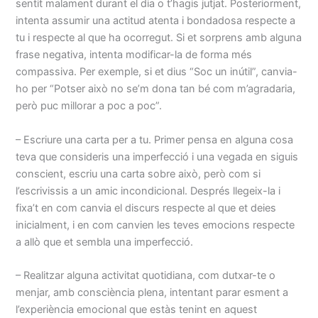
sentit malament durant el dia o t’hagis jutjat. Posteriorment,
intenta assumir una actitud atenta i bondadosa respecte a
tu i respecte al que ha ocorregut. Si et sorprens amb alguna
frase negativa, intenta modificar-la de forma més
compassiva. Per exemple, si et dius “Soc un inútil”, canvia-
ho per “Potser això no se’m dona tan bé com m’agradaria,
però puc millorar a poc a poc”.
– Escriure una carta per a tu. Primer pensa en alguna cosa
teva que consideris una imperfecció i una vegada en siguis
conscient, escriu una carta sobre això, però com si
l’escrivissis a un amic incondicional. Després llegeix-la i
fixa’t en com canvia el discurs respecte al que et deies
inicialment, i en com canvien les teves emocions respecte
a allò que et sembla una imperfecció.
– Realitzar alguna activitat quotidiana, com dutxar-te o
menjar, amb consciència plena, intentant parar esment a
l’experiència emocional que estàs tenint en aquest