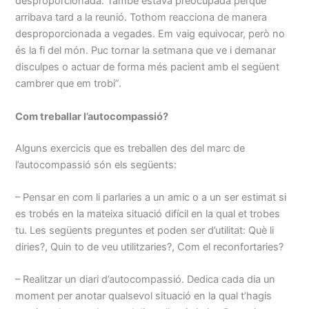
desproporcionada. També estava preocupada perquè
arribava tard a la reunió. Tothom reacciona de manera
desproporcionada a vegades. Em vaig equivocar, però no
és la fi del món. Puc tornar la setmana que ve i demanar
disculpes o actuar de forma més pacient amb el següent
cambrer que em trobi”.
Com treballar l’autocompassió?
Alguns exercicis que es treballen des del marc de
l’autocompassió són els següents:
– Pensar en com li parlaries a un amic o a un ser estimat si
es trobés en la mateixa situació difícil en la qual et trobes
tu. Les següents preguntes et poden ser d’utilitat: Què li
diries?, Quin to de veu utilitzaries?, Com el reconfortaries?
– Realitzar un diari d’autocompassió. Dedica cada dia un
moment per anotar qualsevol situació en la qual t’hagis