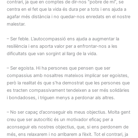
contrari, ja que en comptes de dir-nos “pobre de mi”, se
centra en el fet que la vida és dura per a tots i ens ajuda a
agafar més distància i no quedar-nos enredats en el nostre
malestar.
– Ser feble. L’autocompassió ens ajuda a augmentar la
resiliència i ens aporta valor per a enfrontar-nos a les
dificultats que van sorgint al llarg de la vida.
– Ser egoista. Hi ha persones que pensen que ser
compassius amb nosaltres mateixos implicar ser egoistes,
però la realitat és que s’ha demostrat que les persones que
es tracten compassivament tendeixen a ser més solidàries
i bondadoses, i triguen menys a perdonar als altres.
– No ser capaç d’aconseguir els meus objectius. Molta gent
creu que ser autocrític és un motivador eficaç per a
aconseguir els nostres objectius, que, si ens perdonem de
més, ens relaxarem i no arribarem a l’èxit. Tot el contrari, ja