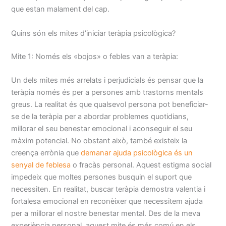
que estan malament del cap.
Quins són els mites d’iniciar teràpia psicològica?
Mite 1: Només els «bojos» o febles van a teràpia:
Un dels mites més arrelats i perjudicials és pensar que la
teràpia només és per a persones amb trastorns mentals
greus. La realitat és que qualsevol persona pot beneficiar-
se de la teràpia per a abordar problemes quotidians,
millorar el seu benestar emocional i aconseguir el seu
màxim potencial. No obstant això, també existeix la
creença errònia que
demanar ajuda psicològica és un
senyal de feblesa
o fracàs personal. Aquest estigma social
impedeix que moltes persones busquin el suport que
necessiten. En realitat, buscar teràpia demostra valentia i
fortalesa emocional en reconèixer que necessitem ajuda
per a millorar el nostre benestar mental. Des de la meva
experiència personal, aquest mite és més comú en els