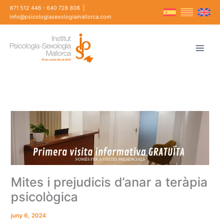
Vés
871 512 446
-
640 728 808
|
al
info@psicologiasexologiamallorca.com
contingut
Mites i prejudicis d’anar a teràpia
psicològica
juny 6, 2024