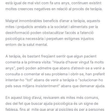
està igual de mal vist com fa uns anys, continuen existint
moltes creences negatives en relació al procés de teràpia.
Malgrat innombrables beneficis d’anar a teràpia, aquests
mites i prejudicis arrelats a la societat i alimentats per la
desinformació poden obstaculitzar l’accés a l’atenció
psicològica necessària i perpetuen estigmes injustos
entorn de la salut mental.
A teràpia, és bastant freqüent sentir que algun pacient
comenta a la primera visita: “Hauria d’haver vingut fa molts
anys”, però poden admetre que abans d’atrevir-se a venir a
consulta o comentar el seu problema i obrir-se, han preferit
intentar-ho “tot” abans de venir a teràpia o “solucionar-ho
pels seus mitjans insistentment” abans que demanar ajuda.
En aquest blog d’avui, revisarem els mites més comuns,
des del fet que buscar ajuda psicològica és un signe de
feblesa, fins al mite que anar al psicòleg és per a persones