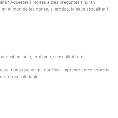
nina
?
Aquestes i
moltes
altres preguntes
tindran
m
en el món de
les
dones
, si
eròtica
, la seva
sexualitat
i
autoestimulació
, erotisme
, sensualitat
, etc.
)
.
 en el tema que vulgui conèixer i aprendre més sobre la
 de forma saludable.