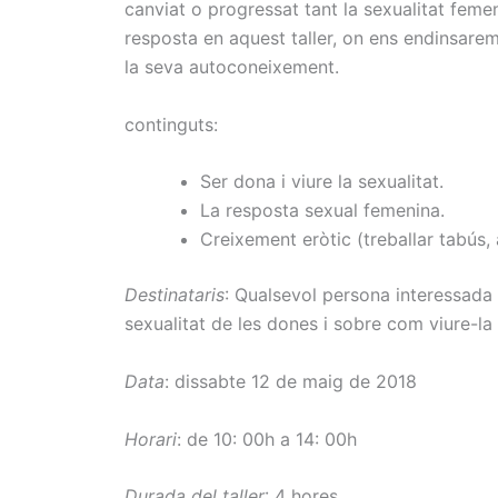
canviat
o
progressat
tant
la sexualitat
feme
resposta
en aquest taller
, on ens
endinsare
la seva
autoconeixement.
continguts
:
Ser dona
i
viure
la sexualitat.
La resposta
sexual
femenina.
Creixement
eròtic
(treballar
tabús,
Destinataris
: Qualsevol persona interessada
sexualitat de les dones i sobre com viure-la
Data
: dissabte 12 de maig de 2018
Horari
: de 10: 00h a 14: 00h
Durada del taller
: 4 hores