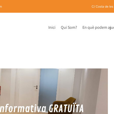
om
C/ Costa de les
Inici
Qui Som?
En què podem aju