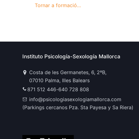
Tornar a formació…
Instituto Psicología-Sexología Mallorca
Costa de les Germanetes, 6, 2ºB,
07010 Palma, Illes Balears
871 512 446
-
640 728 808
info@psicologiasexologiamallorca.com
(Parkings cercanos Pza. Sta Payesa y Sa Riera)