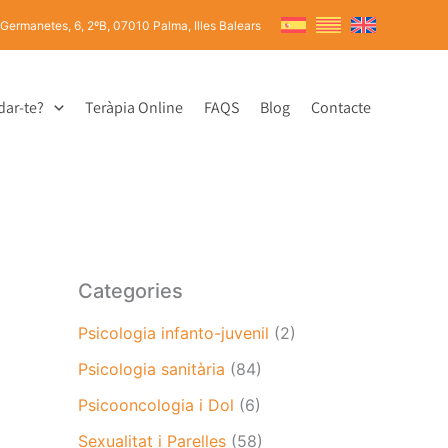
 Germanetes, 6, 2ºB, 07010 Palma, Illes Balears
dar-te?
Teràpia Online
FAQS
Blog
Contacte
Categories
Psicologia infanto-juvenil
(2)
Psicologia sanitària
(84)
Psicooncologia i Dol
(6)
Sexualitat i Parelles
(58)