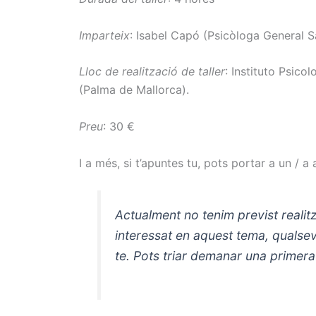
Imparteix
: Isabel Capó (Psicòloga General S
Lloc de realització de taller
: Instituto Psico
(Palma de Mallorca).
Preu
: 30 €
I a més, si t’apuntes tu, pots portar a un / 
Actualment no
tenim
previst
realit
interessat
en aquest tema,
qualsev
te.
Pots triar
demanar una
primera