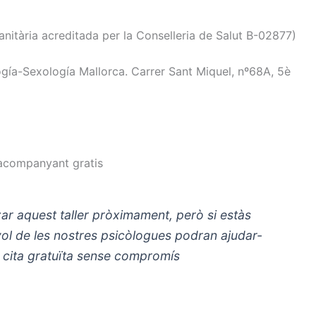
anitària acreditada per la Conselleria de Salut B-02877)
logía-Sexología Mallorca. Carrer Sant Miquel, nº68A, 5è
a acompanyant gratis
zar aquest
taller
pròximament,
però
si estàs
ol de les nostres
psicòlogues
podran
ajudar-
 cita
gratuïta sense
compromís