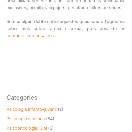
possibilitats són vàlides, per tant, no hi ha característiques
exclusives, ni millors ni pitjors, per atraure altres persones.
Si tens algun dubte sobre aquestes qüestions o t’agradaria
saber més sobre l’atracció sexual, pots posar-te en
contacte amb nosaltres
…
Categories
Psicologia infanto-juvenil
(2)
Psicologia sanitària
(84)
Psicooncologia i Dol
(6)