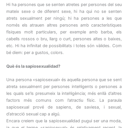
Hi ha persones que se senten atretes per persones del seu
mateix sexe o de diferent sexe, hi ha qui no se senten
atrets sexualment per ningú; hi ha persones a les que
només els atrauen altres persones amb característiques
físiques molt particulars, per exemple amb barba, els
cabells rossos o bru, llarg o curt, persones altes o baixes,
etc. Hi ha infinitat de possibilitats i totes són vàlides. Com
bé diem: per a gustos, colors.
Què és la sapiosexualidad?
Una persona «sapiosexual» és aquella persona que se sent
atreta sexualment per persones intel·ligents o persones a
les quals se’ls presumeix la intel·ligència; més enllà d’altres
factors més comuns com l’atractiu físic. La paraula
sapiosexual prové de sapiens, de saviesa, i sexual,
d’atracció sexual cap a algú.
Encara creiem que la sapiosexualidad pugui ser una moda,
ja que el terme «sapiosexual» és relativament recent, la