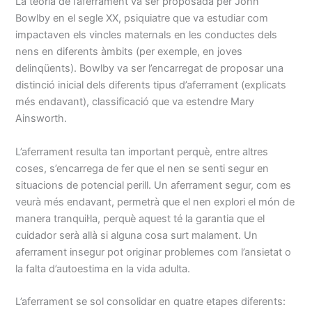
La teoria de l’aferrament va ser proposada per John
Bowlby en el segle XX, psiquiatre que va estudiar com
impactaven els vincles maternals en les conductes dels
nens en diferents àmbits (per exemple, en joves
delinqüents). Bowlby va ser l’encarregat de proposar una
distinció inicial dels diferents tipus d’aferrament (explicats
més endavant), classificació que va estendre Mary
Ainsworth.
L’aferrament resulta tan important perquè, entre altres
coses, s’encarrega de fer que el nen se senti segur en
situacions de potencial perill. Un aferrament segur, com es
veurà més endavant, permetrà que el nen explori el món de
manera tranquil·la, perquè aquest té la garantia que el
cuidador serà allà si alguna cosa surt malament. Un
aferrament insegur pot originar problemes com l’ansietat o
la falta d’autoestima en la vida adulta.
L’aferrament se sol consolidar en quatre etapes diferents: