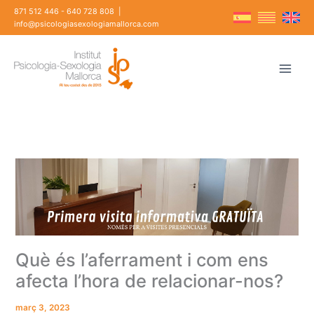
Vés
871 512 446
-
640 728 808
|
al
info@psicologiasexologiamallorca.com
contingut
Què és l’aferrament i com ens
afecta l’hora de relacionar-nos?
març 3, 2023