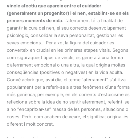
vincle afectiu que apareix entre el cuidador
(generalment un progenitor) i el nen,
establint-se en els
primers moments de vida
. L’aferrament té la finalitat de
garantir la cura del nen, el seu correcte desenvolupament
psicològic, consolidar la seva personalitat, gestionar les
seves emocions… Per això, la figura del cuidador es
converteix en crucial en les primeres etapes vitals. Segons
com sigui aquest tipus de vincle, es generarà una forma
d’aferrament emocional o una altra, la qual origina moltes
conseqüències (positives o negatives) en la vida adulta.
Convé aclarir que, avui dia, el terme “aferrament” s’utilitza
popularment per a referir-se a altres fenòmens d’una forma
més genèrica; per exemple, en els corrents d’estoïcisme es
reflexiona sobre la idea de no sentir aferrament, referint-se
a no “encapritxar-se” massa de les persones, situacions o
coses. Però, com acabem de veure, el significat original és
diferent i molt concret.