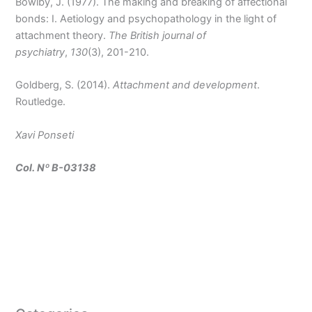
Bowlby, J. (1977). The making and breaking of affectional
bonds: I. Aetiology and psychopathology in the light of
attachment theory.
The British journal of
psychiatry
,
130
(3), 201-210.
Goldberg, S. (2014).
Attachment and development
.
Routledge.
Xavi Ponseti
Col. Nº B-03138