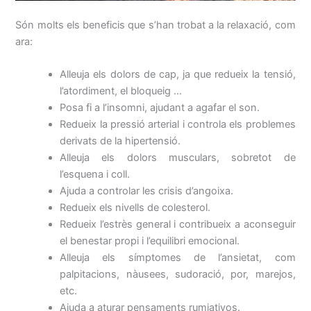
Són molts els beneficis que s’han trobat a la relaxació, com
ara:
Alleuja els dolors de cap, ja que redueix la tensió,
l’atordiment, el bloqueig …
Posa fi a l’insomni, ajudant a agafar el son.
Redueix la pressió arterial i controla els problemes
derivats de la hipertensió.
Alleuja els dolors musculars, sobretot de
l’esquena i coll.
Ajuda a controlar les crisis d’angoixa.
Redueix els nivells de colesterol.
Redueix l’estrès general i contribueix a aconseguir
el benestar propi i
l’equilibri emocional.
Alleuja els símptomes de l’ansietat, com
palpitacions, nàusees, sudoració, por, marejos,
etc.
Ajuda a aturar pensaments rumiativos.