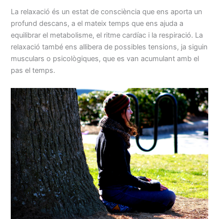
La relaxació és un estat de consciència que ens aporta un
profund descans, a el mateix temps que ens ajuda a
equilibrar el metabolisme, el ritme cardíac i la respiració. La
relaxació també ens allibera de possibles tensions, ja siguin
musculars o psicològiques, que es van acumulant amb el
pas el temps.