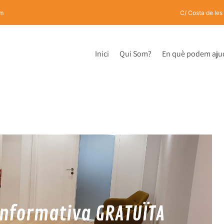
om
C/ Costa de les
Inici
Qui Som?
En què podem aju