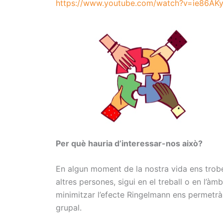
https://www.youtube.com/watch?v=ie86AK
Per què hauria d’interessar-nos això?
En algun moment de la nostra vida ens trob
altres persones, sigui en el treball o en l’à
minimitzar l’efecte Ringelmann ens permetrà 
grupal.