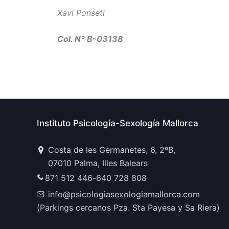
Xavi Ponseti
Col. Nº B-03138
Instituto Psicología-Sexología Mallorca
Costa de les Germanetes, 6, 2ºB,
07010 Palma, Illes Balears
871 512 446
-
640 728 808
info@psicologiasexologiamallorca.com
(Parkings cercanos Pza. Sta Payesa y Sa Riera)