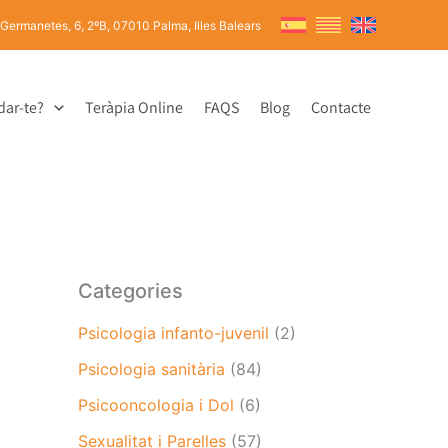
 Germanetes, 6, 2ºB, 07010 Palma, Illes Balears
dar-te?
Teràpia Online
FAQS
Blog
Contacte
Categories
Psicologia infanto-juvenil
(2)
Psicologia sanitària
(84)
Psicooncologia i Dol
(6)
Sexualitat i Parelles
(57)