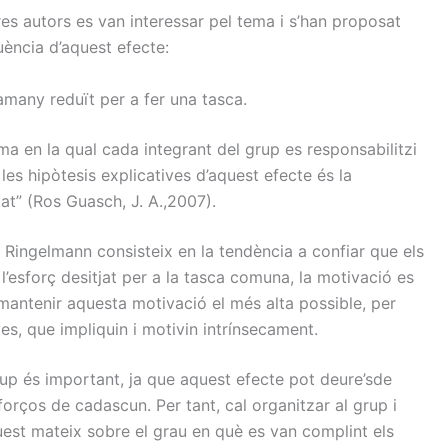
tres autors es van interessar pel tema i s’han proposat
uència d’aquest efecte:
amany reduït per a fer una tasca.
a en la qual cada integrant del grup es responsabilitzi
les hipòtesis explicatives d’aquest efecte és la
at” (Ros Guasch, J. A.,2007).
e Ringelmann consisteix en la tendència a confiar que els
l’esforç desitjat per a la tasca comuna, la motivació es
 mantenir aquesta motivació el més alta possible, per
s, que impliquin i motivin intrínsecament.
up és important, ja que aquest efecte pot deure’sde
forços de cadascun. Per tant, cal organitzar al grup i
st mateix sobre el grau en què es van complint els