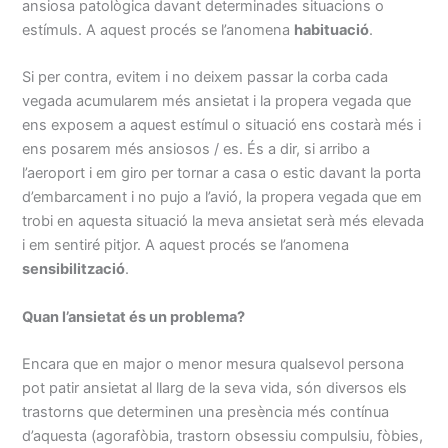
ansiosa patològica davant determinades situacions o
estímuls. A aquest procés se l’anomena
habituació
.
Si per contra, evitem i no deixem passar la corba cada
vegada acumularem més ansietat i la propera vegada que
ens exposem a aquest estímul o situació ens costarà més i
ens posarem més ansiosos / es. És a dir, si arribo a
l’aeroport i em giro per tornar a casa o estic davant la porta
d’embarcament i no pujo a l’avió, la propera vegada que em
trobi en aquesta situació la meva ansietat serà més elevada
i em sentiré pitjor. A aquest procés se l’anomena
sensibilització
.
Quan l’ansietat és un problema?
Encara que en major o menor mesura qualsevol persona
pot patir ansietat al llarg de la seva vida, són diversos els
trastorns que determinen una presència més contínua
d’aquesta (agorafòbia, trastorn obsessiu compulsiu, fòbies,