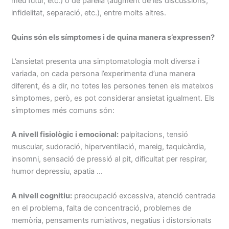
meu futur, etc.) o de parella (augment de les discussions,
infidelitat, separació, etc.), entre molts altres.
Quins són els símptomes i de quina manera s’expressen?
L’ansietat presenta una simptomatologia molt diversa i
variada, on cada persona l’experimenta d’una manera
diferent, és a dir, no totes les persones tenen els mateixos
símptomes, però, es pot considerar ansietat igualment. Els
símptomes més comuns són:
A nivell fisiològic i emocional:
palpitacions, tensió
muscular, sudoració, hiperventilació, mareig, taquicàrdia,
insomni, sensació de pressió al pit, dificultat per respirar,
humor depressiu, apatia …
A nivell cognitiu:
preocupació excessiva, atenció centrada
en el problema, falta de concentració, problemes de
memòria, pensaments rumiativos, negatius i distorsionats