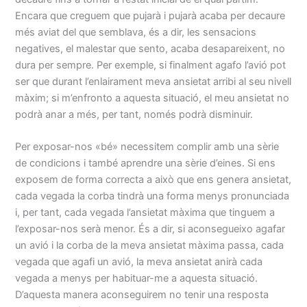
Encara que creguem que pujarà i pujarà acaba per decaure
més aviat del que semblava, és a dir, les sensacions
negatives, el malestar que sento, acaba desapareixent, no
dura per sempre. Per exemple, si finalment agafo l’avió pot
ser que durant l’enlairament meva ansietat arribi al seu nivell
màxim; si m’enfronto a aquesta situació, el meu ansietat no
podrà anar a més, per tant, només podrà disminuir.
Per exposar-nos «bé» necessitem complir amb una sèrie
de condicions i també aprendre una sèrie d’eines. Si ens
exposem de forma correcta a això que ens genera ansietat,
cada vegada la corba tindrà una forma menys pronunciada
i, per tant, cada vegada l’ansietat màxima que tinguem a
l’exposar-nos serà menor. És a dir, si aconsegueixo agafar
un avió i la corba de la meva ansietat màxima passa, cada
vegada que agafi un avió, la meva ansietat anirà cada
vegada a menys per habituar-me a aquesta situació.
D’aquesta manera aconseguirem no tenir una resposta