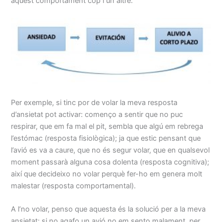
aquest comportament cop i un altre.
Per exemple, si tinc por de volar la meva resposta
d’ansietat pot activar: començo a sentir que no puc
respirar, que em fa mal el pit, sembla que algú em rebrega
l’estómac (resposta fisiològica); ja que estic pensant que
l’avió es va a caure, que no és segur volar, que en qualsevol
moment passarà alguna cosa dolenta (resposta cognitiva);
així que decideixo no volar perquè fer-ho em genera molt
malestar (resposta comportamental).
A l’no volar, penso que aquesta és la solució per a la meva
ansietat; si no agafo un avió no em sento malament, per