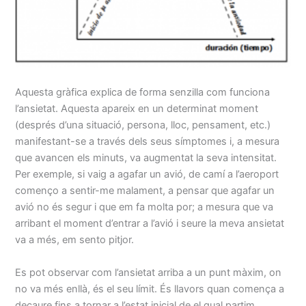
Aquesta gràfica explica de forma senzilla com funciona
l’ansietat. Aquesta apareix en un determinat moment
(després d’una situació, persona, lloc, pensament, etc.)
manifestant-se a través dels seus símptomes i, a mesura
que avancen els minuts, va augmentat la seva intensitat.
Per exemple, si vaig a agafar un avió, de camí a l’aeroport
començo a sentir-me malament, a pensar que agafar un
avió no és segur i que em fa molta por; a mesura que va
arribant el moment d’entrar a l’avió i seure la meva ansietat
va a més, em sento pitjor.
Es pot observar com l’ansietat arriba a un punt màxim, on
no va més enllà, és el seu límit. És llavors quan comença a
decaure fins a tornar a l’estat inicial de el qual partim.