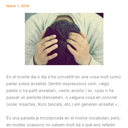
febrer 1, 2019
En el nostre dia a dia s’ha convertit en una cosa molt comú
parlar sobre ansietat. Sentim expressions com: «algú
pateix o ha patit ansietat», «estic ansiós / a», «pas o he
passat un període d’ansietat», o «alguna cosa en concret
(volar, insectes, llocs tancats, etc.) em generen ansietat «…
És una paraula ja incorporada en el nostre vocabulari, però,
en moltes ocasions no sabem molt bé a què ens referim