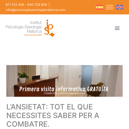
Vés
871 512 446
-
640 728 808
|
al
info@psicologiasexologiamallorca.com
contingut
L’ANSIETAT: TOT EL QUE
NECESSITES SABER PER A
COMBATRE.