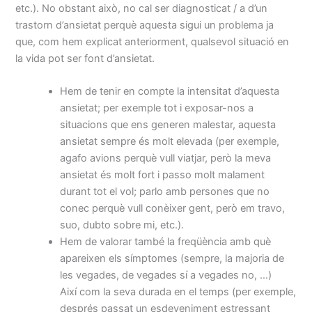
etc.). No obstant això, no cal ser diagnosticat / a d’un
trastorn d’ansietat perquè aquesta sigui un problema ja
que, com hem explicat anteriorment, qualsevol situació en
la vida pot ser font d’ansietat.
Hem de tenir en compte la intensitat d’aquesta
ansietat; per exemple tot i exposar-nos a
situacions que ens generen malestar, aquesta
ansietat sempre és molt elevada (per exemple,
agafo avions perquè vull viatjar, però la meva
ansietat és molt fort i passo molt malament
durant tot el vol; parlo amb persones que no
conec perquè vull conèixer gent, però em travo,
suo, dubto sobre mi, etc.).
Hem de valorar també la freqüència amb què
apareixen els símptomes (sempre, la majoria de
les vegades, de vegades sí a vegades no, …)
Així com la seva durada en el temps (per exemple,
després passat un esdeveniment estressant