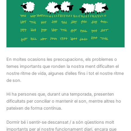
En moltes ocasions les preocupacions, els problemes o
temes importants que ronden la nostra ment dificulten el
nostre ritme de vida, algunes d’elles fins i tot el nostre ritme
de son.
Hi ha persones que, durant una temporada, presenten
dificultats per conciliar o mantenir el son, mentre altres ho
pateixen de forma contínua.
Dormir bé i sentir-se descansat / a són qüestions molt
importants per al nostre funcionament diari, encara que