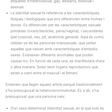
etiquetes d’heterosexual, gay, lesbiana, bisexual i
asexual.
La identitat sexual fa referència a les característiques
físiques i biològiques que ens diferencien entre homes i
dones. Es diferencien per les característiques sexuals
primàries (ovaris/testicles, penis/vagina), i secundàries
(pel corporal, veu, pit, anatomia general). Aquí és comú
oblidar-se de les persones intersexuals, que serien
aquelles que neixen amb característiques d’ambdós
sexes. Existeixen diferents anomalies que poden
causar-ho. En funció de cada una, es manifestarà d’una
o altra manera. Solen tenir òrgans reproductors que
estan a camí entre el masculí i el femení.
Entenem que llegim aquest article perquè tradicionalment
s’ha pressuposat la heterocisnormativitat. És a dir, s’ha
pressuposat que una persona neix:
D’un sexe determinat (identitat sexual, en la que sols es