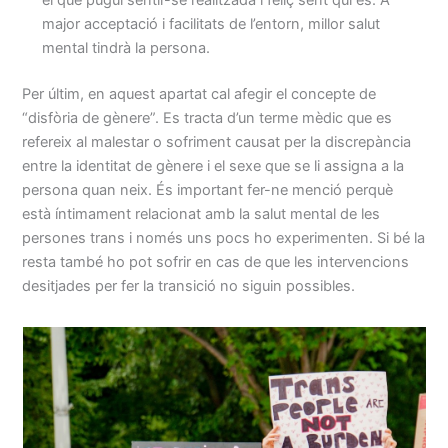
major acceptació i facilitats de l’entorn, millor salut
mental tindrà la persona.
Per últim, en aquest apartat cal afegir el concepte de
“disfòria de gènere”. Es tracta d’un terme mèdic que es
refereix al malestar o sofriment causat per la discrepància
entre la identitat de gènere i el sexe que se li assigna a la
persona quan neix. És important fer-ne menció perquè
està íntimament relacionat amb la salut mental de les
persones trans i només uns pocs ho experimenten. Si bé la
resta també ho pot sofrir en cas de que les intervencions
desitjades per fer la transició no siguin possibles.