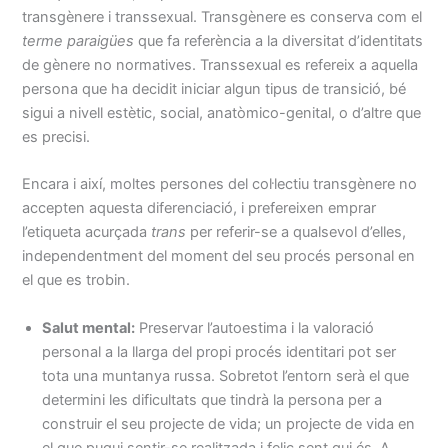
transgènere i transsexual. Transgènere es conserva com el
terme
paraigües
que fa referència a la diversitat d’identitats
de gènere no normatives. Transsexual es refereix a aquella
persona que ha decidit iniciar algun tipus de transició, bé
sigui a nivell estètic, social, anatòmico-genital, o d’altre que
es precisi.
Encara i així, moltes persones del col·lectiu transgènere no
accepten aquesta diferenciació, i prefereixen emprar
l’etiqueta acurçada
trans
per referir-se a qualsevol d’elles,
independentment del moment del seu procés personal en
el que es trobin.
Salut mental:
Preservar l’autoestima i la valoració
personal a la llarga del propi procés identitari pot ser
tota una muntanya russa. Sobretot l’entorn serà el que
determini les dificultats que tindrà la persona per a
construir el seu projecte de vida; un projecte de vida en
el que pugui sentir-se realitzada i feliç sent qui és. A