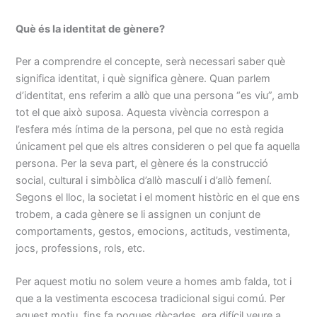
Què és la identitat de gènere?
Per a comprendre el concepte, serà necessari saber què
significa identitat, i què significa gènere. Quan parlem
d’identitat, ens referim a allò que una persona “es viu”, amb
tot el que això suposa. Aquesta vivència correspon a
l’esfera més íntima de la persona, pel que no està regida
únicament pel que els altres consideren o pel que fa aquella
persona. Per la seva part, el gènere és la construcció
social, cultural i simbòlica d’allò masculí i d’allò femení.
Segons el lloc, la societat i el moment històric en el que ens
trobem, a cada gènere se li assignen un conjunt de
comportaments, gestos, emocions, actituds, vestimenta,
jocs, professions, rols, etc.
Per aquest motiu no solem veure a homes amb falda, tot i
que a la vestimenta escocesa tradicional sigui comú. Per
aquest motiu, fins fa poques dècades, era difícil veure a