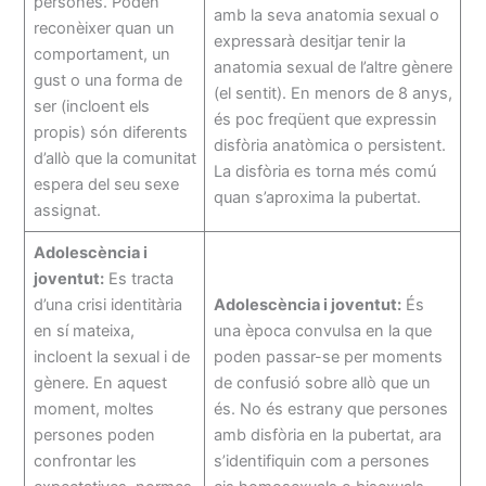
persones. Poden
amb la seva anatomia sexual o
reconèixer quan un
expressarà desitjar tenir la
comportament, un
anatomia sexual de l’altre gènere
gust o una forma de
(el sentit). En menors de 8 anys,
ser (incloent els
és poc freqüent que expressin
propis) són diferents
disfòria anatòmica o persistent.
d’allò que la comunitat
La disfòria es torna més comú
espera del seu sexe
quan s’aproxima la pubertat.
assignat.
Adolescència i
joventut:
Es tracta
d’una crisi identitària
Adolescència i joventut:
És
en sí mateixa,
una època convulsa en la que
incloent la sexual i de
poden passar-se per moments
gènere. En aquest
de confusió sobre allò que un
moment, moltes
és. No és estrany que persones
persones poden
amb disfòria en la pubertat, ara
confrontar les
s’identifiquin com a persones