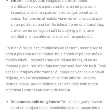
Entorn:
com podràs imaginar, no és el mateix
identificar-se com a persona trans en un país com
Espanya, que en un país on això estigui penat amb
presó. Tampoc és el mateix viure-ho en una ciutat que
en un poble, en una família tolerant o en una trànsfoba,
créixer en un col·legi on se’t fa
bullying
per la teva
identitat o en un altre en el que se’t respecta, etc.
En funció de les circumstàncies de l’entorn, reconèixer-te
com a persona trans i donar-ho a conèixer pot ser més o
menys difícil. I després d’aquest primer intent, viure de
manera plena i satisfactòria tampoc serà sempre fàcil. Tenir
accés a teràpies d’hormonació, poder canviar-te el nom al
registre, no ser discriminat en el món laboral, i moltes
d’altres coses, poden arribar a ser viscudes amb molta
incertesa i com tot un camp de batalla.
Desconstrucció del gènere:
Tot i que segueix havent-
hi tot un conjunt de característiques que s’associen a