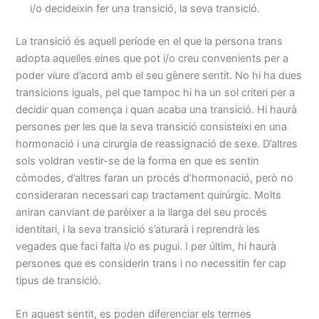
i/o decideixin fer una transició, la seva transició.
La transició és aquell període en el que la persona trans
adopta aquelles eines que pot i/o creu convenients per a
poder viure d’acord amb el seu gènere sentit. No hi ha dues
transicions iguals, pel que tampoc hi ha un sol criteri per a
decidir quan comença i quan acaba una transició. Hi haurà
persones per les que la seva transició consisteixi en una
hormonació i una cirurgia de reassignació de sexe. D’altres
sols voldran vestir-se de la forma en que es sentin
còmodes, d’altres faran un procés d’hormonació, però no
consideraran necessari cap tractament quirúrgic. Molts
aniran canviant de parèixer a la llarga del seu procés
identitari, i la seva transició s’aturarà i reprendrà les
vegades que faci falta i/o es pugui. I per últim, hi haurà
persones que es considerin trans i no necessitin fer cap
tipus de transició.
En aquest sentit, es poden diferenciar els termes