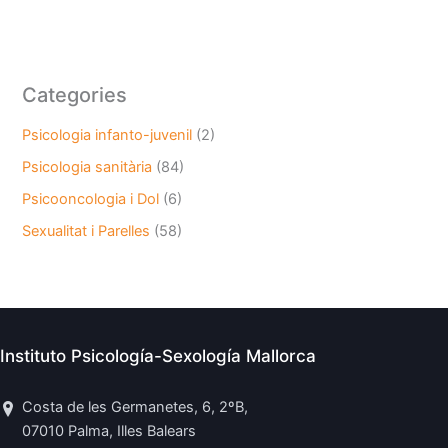
Categories
Psicologia infanto-juvenil
(2)
Psicologia sanitària
(84)
Psicooncologia i Dol
(6)
Sexualitat i Parelles
(58)
Instituto Psicología-Sexología Mallorca
Costa de les Germanetes, 6, 2ºB,
07010 Palma, Illes Balears