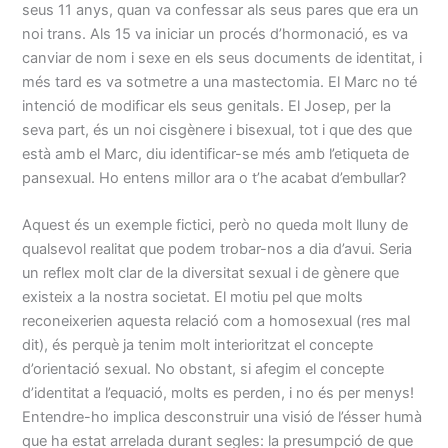
seus 11 anys, quan va confessar als seus pares que era un
noi trans. Als 15 va iniciar un procés d’hormonació, es va
canviar de nom i sexe en els seus documents de identitat, i
més tard es va sotmetre a una mastectomia. El Marc no té
intenció de modificar els seus genitals. El Josep, per la
seva part, és un noi cisgènere i bisexual, tot i que des que
està amb el Marc, diu identificar-se més amb l’etiqueta de
pansexual. Ho entens millor ara o t’he acabat d’embullar?
Aquest és un exemple fictici, però no queda molt lluny de
qualsevol realitat que podem trobar-nos a dia d’avui. Seria
un reflex molt clar de la diversitat sexual i de gènere que
existeix a la nostra societat. El motiu pel que molts
reconeixerien aquesta relació com a homosexual (res mal
dit), és perquè ja tenim molt interioritzat el concepte
d’orientació sexual. No obstant, si afegim el concepte
d’identitat a l’equació, molts es perden, i no és per menys!
Entendre-ho implica desconstruir una visió de l’ésser humà
que ha estat arrelada durant segles: la presumpció de que