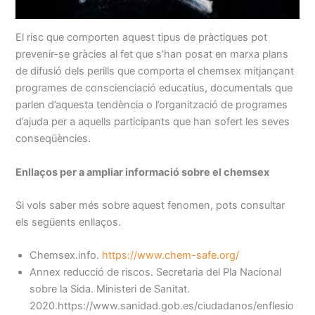
El risc que comporten aquest tipus de pràctiques pot
prevenir-se gràcies al fet que s’han posat en marxa plans
de difusió dels perills que comporta el chemsex mitjançant
programes de conscienciació educatius, documentals que
parlen d’aquesta tendència o l’organització de programes
d’ajuda per a aquells participants que han sofert les seves
conseqüències.
Enllaços per a ampliar informació sobre el chemsex
Si vols saber més sobre aquest fenomen, pots consultar
els següents enllaços.
Chemsex.info.
https://www.chem-safe.org/
Annex reducció de riscos. Secretaria del Pla Nacional
sobre la Sida. Ministeri de Sanitat.
2020.https://www.sanidad.gob.es/ciudadanos/enflesio