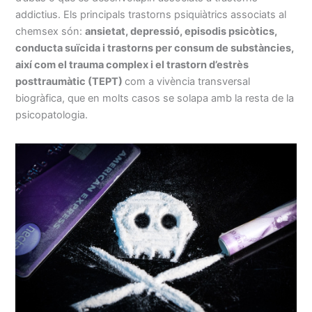
addictius. Els principals trastorns psiquiàtrics associats al
chemsex són:
ansietat, depressió, episodis psicòtics,
conducta suïcida i trastorns per consum de substàncies,
així com el trauma complex i el trastorn d’estrès
posttraumàtic (TEPT)
com a vivència transversal
biogràfica, que en molts casos se solapa amb la resta de la
psicopatologia.