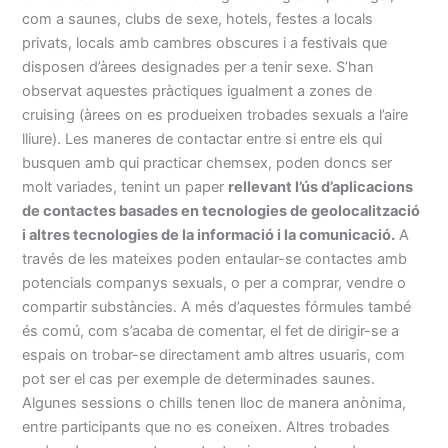
com a saunes, clubs de sexe, hotels, festes a locals
privats, locals amb cambres obscures i a festivals que
disposen d’àrees designades per a tenir sexe. S’han
observat aquestes pràctiques igualment a zones de
cruising (àrees on es produeixen trobades sexuals a l’aire
lliure). Les maneres de contactar entre si entre els qui
busquen amb qui practicar chemsex, poden doncs ser
molt variades, tenint un paper
rellevant l’ús d’aplicacions
de contactes basades en tecnologies de geolocalització
i altres tecnologies de la informació i la comunicació.
A
través de les mateixes poden entaular-se contactes amb
potencials companys sexuals, o per a comprar, vendre o
compartir substàncies. A més d’aquestes fórmules també
és comú, com s’acaba de comentar, el fet de dirigir-se a
espais on trobar-se directament amb altres usuaris, com
pot ser el cas per exemple de determinades saunes.
Algunes sessions o chills tenen lloc de manera anònima,
entre participants que no es coneixen. Altres trobades