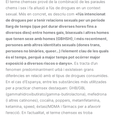
El terme chemsex prové de la combinació de les paraules
chems i sex i fa al·lusió a l’ús de drogues en un context
sexual. Més en concret, es descriu com
«l’ús intencionat
de drogues per a tenir relacions sexuals per un període
llarg de temps (que pot durar diverses hores fins a
diversos dies) entre homes gais, bisexuals i altres homes
que tenen sexe amb homes (GBHSH), i més recentment,
persones amb altres identitats sexuals (dones trans,
persones no binàries, queer…) l’element clau de les quals
és el temps, perquè a major temps pot ocórrer major
exposició a diversos riscos o danys».
Es tracta d’un
fenomen predominantment urbà i existeixen grans
diferències en relació amb el tipus de drogues consumides.
En el cas d’Espanya, entre les substàncies més utilitzades
per a practicar chemsex destaquen: GHB/GBL
(gammahidroxibutirato/gamma-butirolactona), mefedrona
(i altres catinones), cocaïna, poppers, metamfetamina,
ketamina, speed, èxtasi/MDMA i fàrmacs per a afavorir
l’erecció. En l’actualitat, el terme chemsex es troba