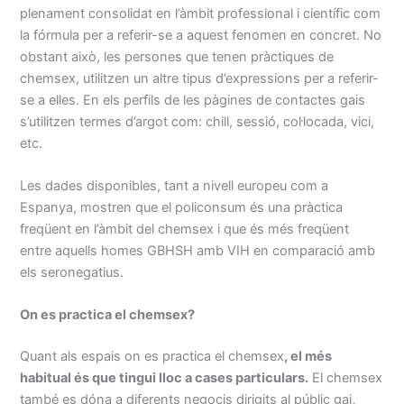
plenament consolidat en l’àmbit professional i científic com
la fórmula per a referir-se a aquest fenomen en concret. No
obstant això, les persones que tenen pràctiques de
chemsex, utilitzen un altre tipus d’expressions per a referir-
se a elles. En els perfils de les pàgines de contactes gais
s’utilitzen termes d’argot com: chill, sessió, col·locada, vici,
etc.
Les dades disponibles, tant a nivell europeu com a
Espanya, mostren que el policonsum és una pràctica
freqüent en l’àmbit del chemsex i que és més freqüent
entre aquells homes GBHSH amb VIH en comparació amb
els seronegatius.
On es practica el chemsex?
Quant als espais on es practica el chemsex
, el més
habitual és que tingui lloc a cases particulars.
El chemsex
també es dóna a diferents negocis dirigits al públic gai,