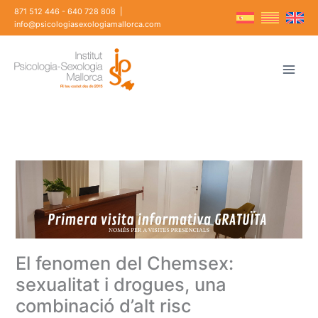
Vés
871 512 446
-
640 728 808
|
al
info@psicologiasexologiamallorca.com
contingut
El fenomen del Chemsex:
sexualitat i drogues, una
combinació d’alt risc