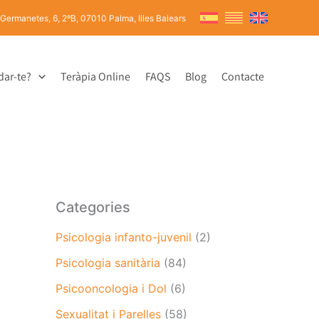
 Germanetes, 6, 2ºB, 07010 Palma, Illes Balears
dar-te?
Teràpia Online
FAQS
Blog
Contacte
Categories
Psicologia infanto-juvenil
(2)
Psicologia sanitària
(84)
Psicooncologia i Dol
(6)
Sexualitat i Parelles
(58)