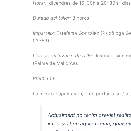
Horari
: divendres de 16: 30h a 20: 30h i dis
Durada del taller:
8 hores
Imparteix
: Estefanía González (Psicòloga Gen
02369)
Lloc de realització de taller
: Institut Psicol
(Palma de Mallorca).
Preu
: 60 €
I a més, si t’apuntes tu, pots portar a un / 
Actualment no tenim previst realit
interessat en aquest tema, qualse