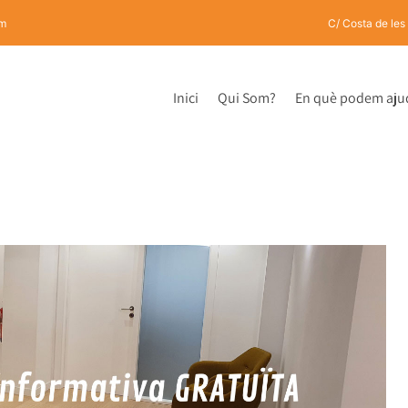
om
C/ Costa de les
Inici
Qui Som?
En què podem aju