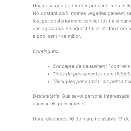
Una cosa que podem fer per sentir-nos millor
No obstant això, moltes vegades pensem sens
los, per posteriorment canviar-los i així can
ens agradaria. En aquest taller et donarem 
a poc, sentir-te millor.
Continguts:
Concepte
de pensament
i
com ens 
Tipus
de pensaments
i com
detecta
Tècniques
per canviar els
pensame
Destinataris
: Qualsevol persona interessada 
canviar els pensaments.
Data
: divendres 16 de març i dissabte 17 d