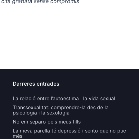
a cita gratuïta sense compromís
Darreres entrades
La relació entre l’autoestima i la vida sexual
Transsexualitat: comprendre-la des de la
psicologia i la sexologia
No em separo pels meus fills
La meva parella té depressió i sento que no puc
més