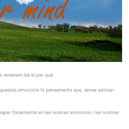
o entenem bé el per què.
aquestes emocions hi pensaments que, sense adonar-
paper fonamental en les nostres emocions i les nostres