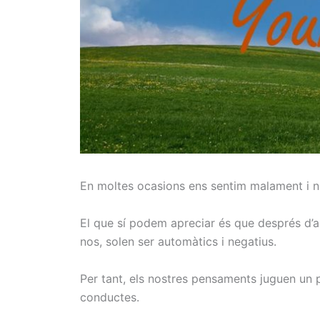
En moltes ocasions ens sentim malament i n
El que sí podem apreciar és que després d’
nos, solen ser automàtics i negatius.
Per tant, els nostres pensaments juguen un 
conductes.