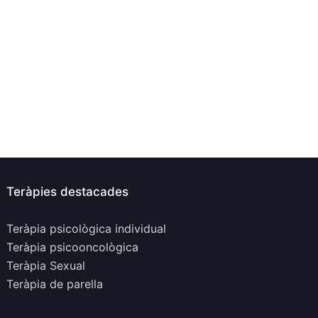
Teràpies destacades
Teràpia psicològica individual
Teràpia psicooncològica
Teràpia Sexual
Teràpia de parella