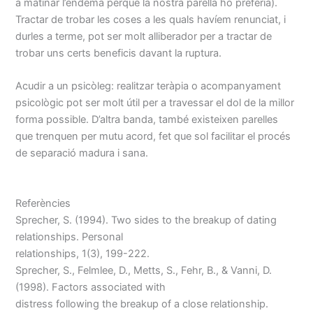
a matinar l’endemà perquè la nostra parella ho preferia).
Tractar de trobar les coses a les quals havíem renunciat, i
durles a terme, pot ser molt alliberador per a tractar de
trobar uns certs beneficis davant la ruptura.
Acudir a un psicòleg: realitzar teràpia o acompanyament
psicològic pot ser molt útil per a travessar el dol de la millor
forma possible. D’altra banda, també existeixen parelles
que trenquen per mutu acord, fet que sol facilitar el procés
de separació madura i sana.
Referències
Sprecher, S. (1994). Two sides to the breakup of dating
relationships. Personal
relationships, 1(3), 199-222.
Sprecher, S., Felmlee, D., Metts, S., Fehr, B., & Vanni, D.
(1998). Factors associated with
distress following the breakup of a close relationship.