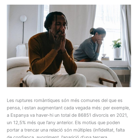
Les ruptures romàntiques són més comunes del que es
pensa, i estan augmentant cada vegada més: per exemple,
a Espanya va haver-hi un total de 86851 divorcis en 2021,
un 12,5% més que l’any anterior. Els motius que poden
portar a trencar una relació són múltiples (infidelitat, falta
de confiança, avorriment, l’aparició d’una tercera