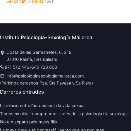
Sexualitat i Parelles
(58)
Instituto Psicología-Sexología Mallorca
Costa de les Germanetes, 6, 2ºB,
07010 Palma, Illes Balears
871 512 446
-
640 728 808
info@psicologiasexologiamallorca.com
(Parkings cercanos Pza. Sta Payesa y Sa Riera)
Darreres entrades
La relació entre l’autoestima i la vida sexual
Transsexualitat: comprendre-la des de la psicologia i la sexologia
No em separo pels meus fills
La meva parella té depressió i sento que no puc més