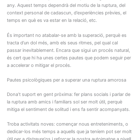
any. Aquest temps dependrà del motiu de la ruptura, del
context personal de cadascun, d’experiències prèvies, el
temps en què es va estar en la relació, etc.
És important no atabalar-se amb la superació, perquè es
tracta d’un dol més, amb els seus ritmes, pel qual cal
passar inevitablement. Encara que sigui un procés natural,
és cert que hi ha unes certes pautes que podem seguir per
a accelerar o mitigar el procés.
Pautes psicològiques per a superar una ruptura amorosa
Dona’t suport en gent pròxima: fer plans socials i parlar de
la ruptura amb amics i familiars sol ser molt útil, perquè
mitiga el sentiment de solitud i ens fa sentir acompanyats.
Troba activitats noves: començar nous entreteniments, o
dedicar-los més temps a aquells que ja teníem pot ser molt
útil per a distreure’ns i reforçar la nostra autoimatge a nivell