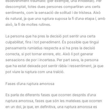
esdeveniment traumàtic (per exemple, una infidelitat). Per
descomptat, totes dues persones compartiran uns certs
sentiments, com la sensació de solitud i de tristesa. Això
és natural, ja que una ruptura suposa la fi d’una etapa i, amb
això, la fi de moltes rutines.
La persona que ha pres la decisió pot sentir una certa
culpabilitat, fins i tot penediment. És possible que tingui
pensaments rumiatius respecte a si ha pres la decisió
correcta, si pot tornar enrere, etc. Això li pot generar
sensacions de por i incertesa. Per part seva, la persona
que ha estat deixada pot sentir ràbia i ressentiment, ja que
pot viure la ruptura com una traïció.
Fases d’una ruptura amorosa
Es parla de diferents fases que ocorren després d’una
ruptura amorosa, fases que són les mateixes que ocorren
en un dol, ja que, en definitiva, una ruptura amorosa es