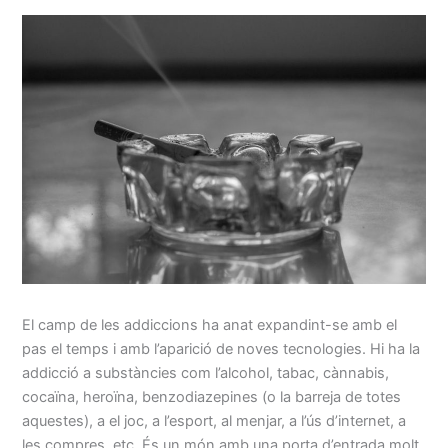
El camp de les addiccions ha anat expandint-se amb el
pas el temps i amb l’aparició de noves tecnologies. Hi ha la
addicció a substàncies com l’alcohol, tabac, cànnabis,
cocaïna, heroïna, benzodiazepines (o la barreja de totes
aquestes), a el joc, a l’esport, al menjar, a l’ús d’internet, a
les compres, etc. És un món amb una porta d’entrada molt