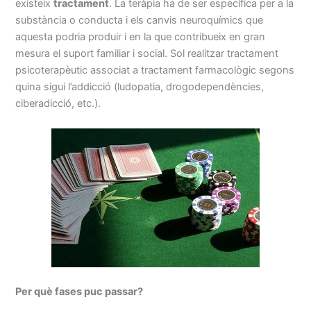
existeix
tractament
. La teràpia ha de ser específica per a la
substància o conducta i els canvis neuroquímics que
aquesta podria produir i en la que contribueix en gran
mesura el suport familiar i social. Sol realitzar tractament
psicoterapèutic associat a tractament farmacològic segons
quina sigui l’addicció (ludopatia, drogodependències,
ciberadicció, etc.).
Per què fases puc passar?